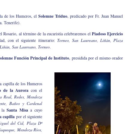
Solemne Triduo
lla de los Humeros, el
, predicado por Fr. Juan Manuel
a. Tenerife).
Piadoso Ejercicio
del Rosario, al término de la eucaristía celebraremos el
d, con el siguiente itinerario:
Torneo, San Laureano, Liñán, Plaza
 Liñán, San Laureano, Torneo
.
olemne Función Principal de Instituto
, presidida por el mismo orador
a capilla de los Humeros
o de la Aurora
con el
ta Real, Redes, Mendoza
ente, Baños y Cardenal
Santa Misa
á la
a cuyo
a capilla
por el siguiente
iguel del Cid, Plaza Dª
lfaqueque, Mendoza Ríos,