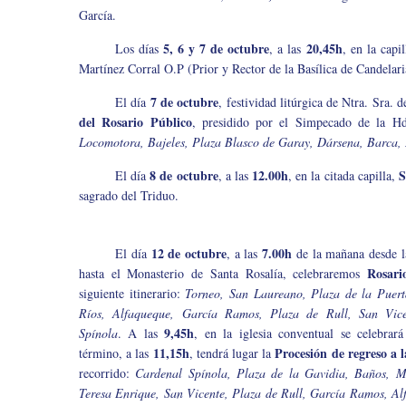
García.
5, 6 y 7 de octubre
20,45h
Los días
, a las
, en la capi
Martínez Corral O.P (Prior y Rector de la Basílica de Candelari
7 de octubre
El día
, festividad litúrgica de Ntra. Sra. 
del Rosario Público
, presidido por el Simpecado de la Hda
Locomotora, Bajeles, Plaza Blasco de Garay, Dársena, Barca,
8 de octubre
12.00h
S
El día
, a las
, en la citada capilla,
sagrado del Triduo.
12 de octubre
7.00h
El día
, a las
de la mañana desde l
Rosari
hasta el Monasterio de Santa Rosalía, celebraremos
siguiente itinerario:
Torneo, San Laureano, Plaza de la Puer
Ríos, Alfaqueque, García Ramos, Plaza de Rull, San Vic
9,45h
Spínola
. A las
, en la iglesia conventual se celebrar
11,15h
Procesión de regreso a l
término, a las
, tendrá lugar la
recorrido:
Cardenal Spínola, Plaza de la Gavidia, Baños, M
Teresa Enrique, San Vicente, Plaza de Rull, García Ramos, A