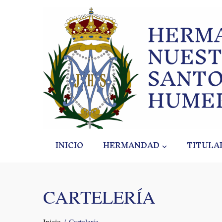
Skip
to
content
INICIO
HERMANDAD
TITULA
CARTELERÍA
Inicio
Cartelería