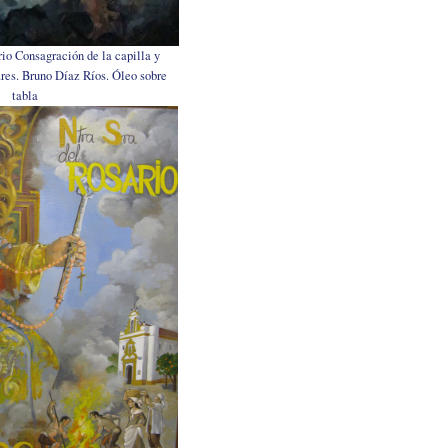
io Consagración de la capilla y
ares. Bruno Díaz Ríos. Óleo sobre
tabla