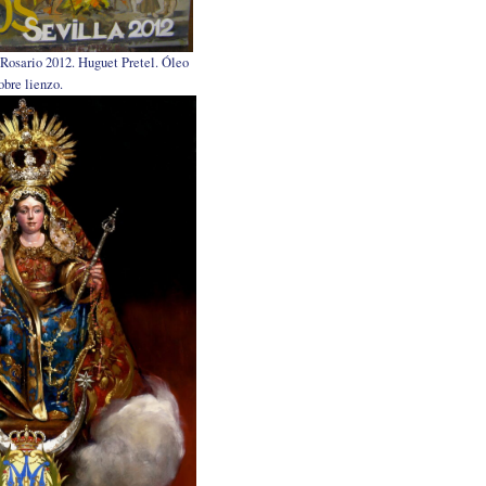
l Rosario 2012. Huguet Pretel. Óleo
obre lienzo.