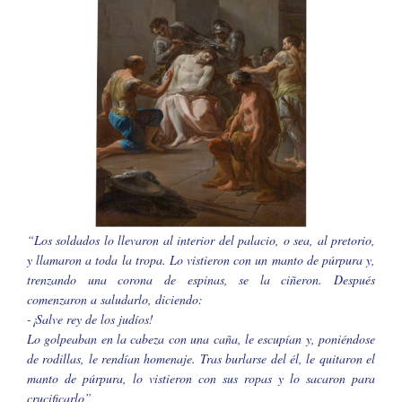
“Los soldados lo llevaron al interior del palacio, o sea, al pretorio,
y llamaron a toda la tropa. Lo vistieron con un manto de púrpura y,
trenzando una corona de espinas, se la ciñeron. Después
comenzaron a saludarlo, diciendo:
-¡Salve rey de los judíos!
Lo golpeaban en la cabeza con una caña, le escupían y, poniéndose
de rodillas, le rendían homenaje. Tras burlarse del él, le quitaron el
manto de púrpura, lo vistieron con sus ropas y lo sacaron para
crucificarlo”