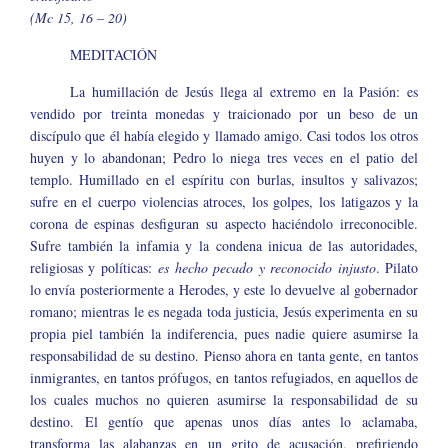
(Mc 15, 16 – 20)
MEDITACIÓN
La humillación de Jesús llega al extremo en la Pasión: es
vendido por treinta monedas y traicionado por un beso de un
discípulo que él había elegido y llamado amigo. Casi todos los otros
huyen y lo abandonan; Pedro lo niega tres veces en el patio del
templo. Humillado en el espíritu con burlas, insultos y salivazos;
sufre en el cuerpo violencias atroces, los golpes, los latigazos y la
corona de espinas desfiguran su aspecto haciéndolo irreconocible.
Sufre también la infamia y la condena inicua de las autoridades,
religiosas y políticas:
es hecho pecado y reconocido injusto
. Pilato
lo envía posteriormente a Herodes, y este lo devuelve al gobernador
romano; mientras le es negada toda justicia, Jesús experimenta en su
propia piel también la indiferencia, pues nadie quiere asumirse la
responsabilidad de su destino. Pienso ahora en tanta gente, en tantos
inmigrantes, en tantos prófugos, en tantos refugiados, en aquellos de
los cuales muchos no quieren asumirse la responsabilidad de su
destino. El gentío que apenas unos días antes lo aclamaba,
transforma las alabanzas en un grito de acusación, prefiriendo