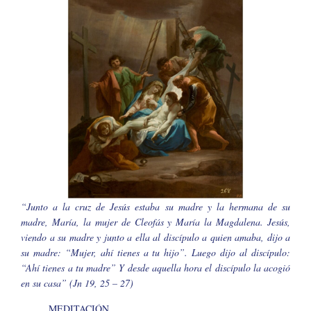
“Junto a la cruz de Jesús estaba su madre y la hermana de su
madre, María, la mujer de Cleofás y María la Magdalena. Jesús,
viendo a su madre y junto a ella al discípulo a quien amaba, dijo a
su madre: “Mujer, ahí tienes a tu hijo”. Luego dijo al discípulo:
“Ahí tienes a tu madre” Y desde aquella hora el discípulo la acogió
en su casa” (Jn 19, 25 – 27)
MEDITACIÓN