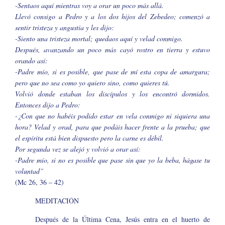
-Sentaos aquí mientras voy a orar un poco más allá.
Llevó consigo a Pedro y a los dos hijos del Zebedeo; comenzó a
sentir tristeza y angustia y les dijo:
-Siento una tristeza mortal; quedaos aquí y velad conmigo.
Después, avanzando un poco más cayó rostro en tierra y estuvo
orando así:
-Padre mío, si es posible, que pase de mí esta copa de amargura;
pero que no sea como yo quiero sino, como quieres tú.
Volvió donde estaban los discípulos y los encontró dormidos.
Entonces dijo a Pedro:
-¿Con que no habéis podido estar en vela conmigo ni siquiera una
hora? Velad y orad, para que podáis hacer frente a la prueba; que
el espíritu está bien dispuesto pero la carne es débil.
Por segunda vez se alejó y volvió a orar así:
-Padre mío, si no es posible que pase sin que yo la beba, hágase tu
voluntad”
(Mc 26, 36 – 42)
MEDITACIÓN
Después de la Última Cena, Jesús entra en el huerto de