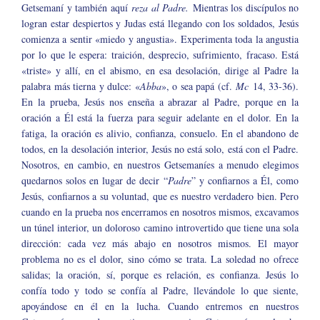
Getsemaní y también aquí
reza al Padre.
Mientras los discípulos no
logran estar despiertos y Judas está llegando con los soldados, Jesús
comienza a sentir «miedo y angustia». Experimenta toda la angustia
por lo que le espera: traición, desprecio, sufrimiento, fracaso. Está
«triste» y allí, en el abismo, en esa desolación, dirige al Padre la
palabra más tierna y dulce: «
Abba
», o sea papá (cf.
Mc
14, 33-36).
En la prueba, Jesús nos enseña a abrazar al Padre, porque en la
oración a Él está la fuerza para seguir adelante en el dolor. En la
fatiga, la oración es alivio, confianza, consuelo. En el abandono de
todos, en la desolación interior, Jesús no está solo, está con el Padre.
Nosotros, en cambio, en nuestros Getsemaníes a menudo elegimos
quedarnos solos en lugar de decir “
Padre
” y confiarnos a Él, como
Jesús, confiarnos a su voluntad, que es nuestro verdadero bien. Pero
cuando en la prueba nos encerramos en nosotros mismos, excavamos
un túnel interior, un doloroso camino introvertido que tiene una sola
dirección: cada vez más abajo en nosotros mismos. El mayor
problema no es el dolor, sino cómo se trata. La soledad no ofrece
salidas; la oración, sí, porque es relación, es confianza. Jesús lo
confía todo y todo se confía al Padre, llevándole lo que siente,
apoyándose en él en la lucha. Cuando entremos en nuestros