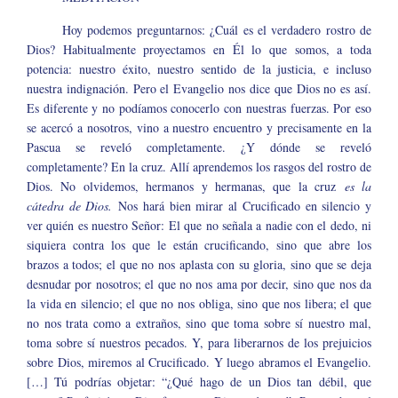
Hoy podemos preguntarnos: ¿Cuál es el verdadero rostro de
Dios? Habitualmente proyectamos en Él lo que somos, a toda
potencia: nuestro éxito, nuestro sentido de la justicia, e incluso
nuestra indignación. Pero el Evangelio nos dice que Dios no es así.
Es diferente y no podíamos conocerlo con nuestras fuerzas. Por eso
se acercó a nosotros, vino a nuestro encuentro y precisamente en la
Pascua se reveló completamente. ¿Y dónde se reveló
completamente? En la cruz. Allí aprendemos los rasgos del rostro de
Dios. No olvidemos, hermanos y hermanas, que la cruz
es la
cátedra de Dios.
Nos hará bien mirar al Crucificado en silencio y
ver quién es nuestro Señor: El que no señala a nadie con el dedo, ni
siquiera contra los que le están crucificando, sino que abre los
brazos a todos; el que no nos aplasta con su gloria, sino que se deja
desnudar por nosotros; el que no nos ama por decir, sino que nos da
la vida en silencio; el que no nos obliga, sino que nos libera; el que
no nos trata como a extraños, sino que toma sobre sí nuestro mal,
toma sobre sí nuestros pecados. Y, para liberarnos de los prejuicios
sobre Dios, miremos al Crucificado. Y luego abramos el Evangelio.
[…] Tú podrías objetar: “¿Qué hago de un Dios tan débil, que