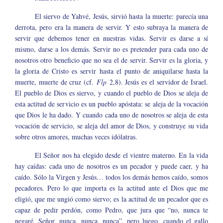
El siervo de Yahvé, Jesús, sirvió hasta la muerte: parecía una
derrota, pero era la manera de servir. Y esto subraya la manera de
servir que debemos tener en nuestras vidas. Servir es darse a sí
mismo, darse a los demás. Servir no es pretender para cada uno de
nosotros otro beneficio que no sea el de servir. Servir es la gloria, y
la gloria de Cristo es servir hasta el punto de aniquilarse hasta la
muerte, muerte de cruz (cf.
Flp
2,8). Jesús es el servidor de Israel.
El pueblo de Dios es siervo, y cuando el pueblo de Dios se aleja de
esta actitud de servicio es un pueblo apóstata: se aleja de la vocación
que Dios le ha dado. Y cuando cada uno de nosotros se aleja de esta
vocación de servicio, se aleja del amor de Dios, y construye su vida
sobre otros amores, muchas veces idólatras.
El Señor nos ha elegido desde el vientre materno. En la vida
hay caídas: cada uno de nosotros es un pecador y puede caer, y ha
caído. Sólo la Virgen y Jesús… todos los demás hemos caído, somos
pecadores. Pero lo que importa es la actitud ante el Dios que me
eligió, que me ungió como siervo; es la actitud de un pecador que es
capaz de pedir perdón, como Pedro, que jura que “no, nunca te
negaré, Señor, nunca, nunca, nunca”, pero luego, cuando el gallo