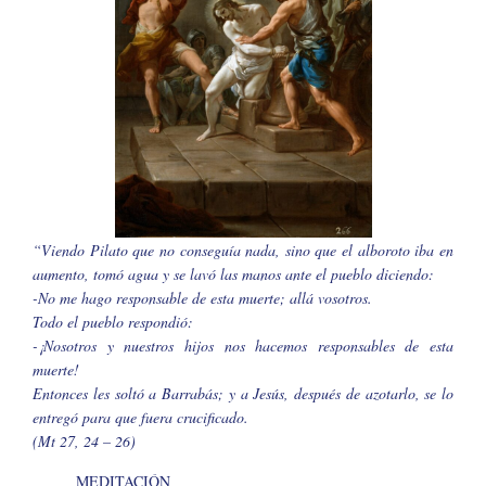
“Viendo Pilato que no conseguía nada, sino que el alboroto iba en
aumento, tomó agua y se lavó las manos ante el pueblo diciendo:
-No me hago responsable de esta muerte; allá vosotros.
Todo el pueblo respondió:
-¡Nosotros y nuestros hijos nos hacemos responsables de esta
muerte!
Entonces les soltó a Barrabás; y a Jesús, después de azotarlo, se lo
entregó para que fuera crucificado.
(Mt 27, 24 – 26)
MEDITACIÓN