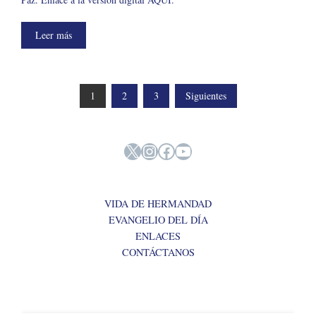
Leer más
PAGINACIÓN
1
2
3
Siguientes
DE
X
Instagram
Facebook
YouTube
ENTRADAS
VIDA DE HERMANDAD
EVANGELIO DEL DÍA
ENLACES
CONTÁCTANOS