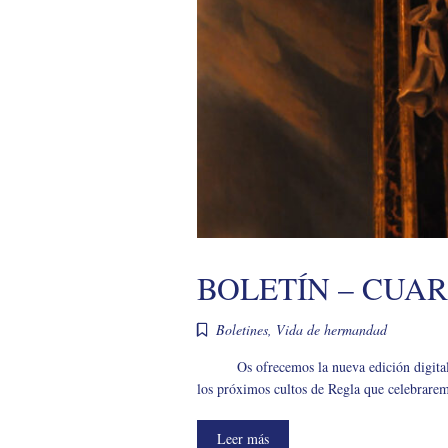
BOLETÍN – CUAR
Boletines
,
Vida de hermandad
Os ofrecemos la nueva edición digita
los próximos cultos de Regla que celebrarem
Leer más